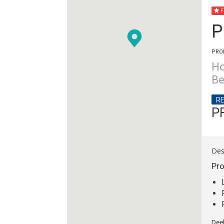
F
P
PROP
Ho
Be
RE
P
Des
Pro
Deel