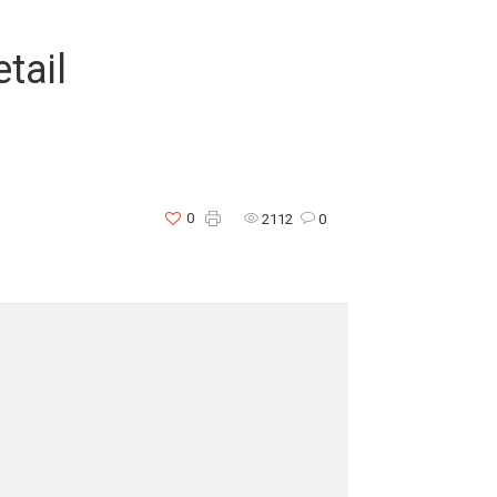
tail
0
2112
0